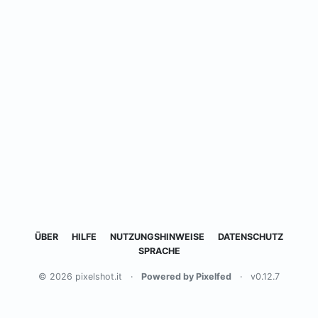
ÜBER
HILFE
NUTZUNGSHINWEISE
DATENSCHUTZ
SPRACHE
© 2026 pixelshot.it
·
Powered by Pixelfed
·
v0.12.7