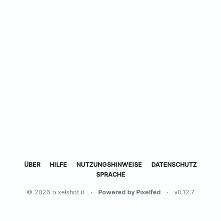
ÜBER
HILFE
NUTZUNGSHINWEISE
DATENSCHUTZ
SPRACHE
© 2026 pixelshot.it
·
Powered by Pixelfed
·
v0.12.7