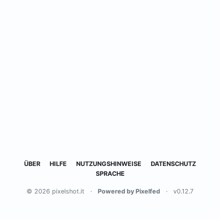
ÜBER
HILFE
NUTZUNGSHINWEISE
DATENSCHUTZ
SPRACHE
© 2026 pixelshot.it
·
Powered by Pixelfed
·
v0.12.7