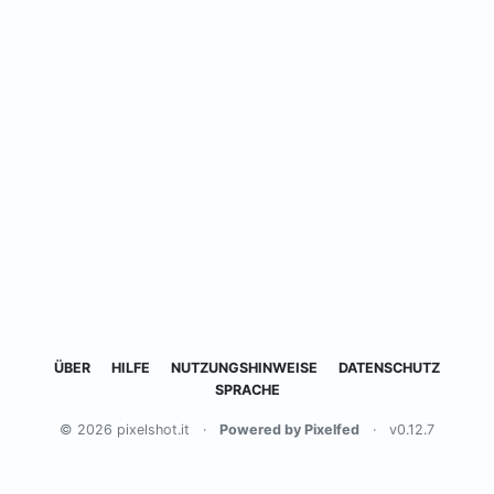
ÜBER
HILFE
NUTZUNGSHINWEISE
DATENSCHUTZ
SPRACHE
© 2026 pixelshot.it
·
Powered by Pixelfed
·
v0.12.7