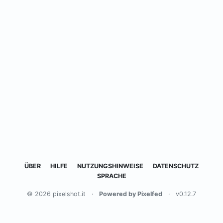
ÜBER
HILFE
NUTZUNGSHINWEISE
DATENSCHUTZ
SPRACHE
© 2026 pixelshot.it
·
Powered by Pixelfed
·
v0.12.7