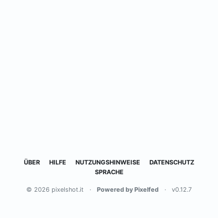
ÜBER
HILFE
NUTZUNGSHINWEISE
DATENSCHUTZ
SPRACHE
© 2026 pixelshot.it
·
Powered by Pixelfed
·
v0.12.7