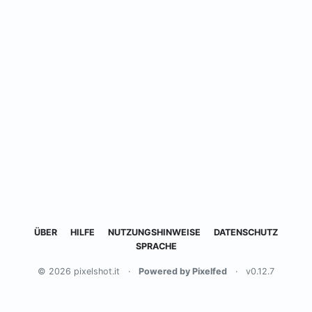
ÜBER
HILFE
NUTZUNGSHINWEISE
DATENSCHUTZ
SPRACHE
© 2026 pixelshot.it
·
Powered by Pixelfed
·
v0.12.7