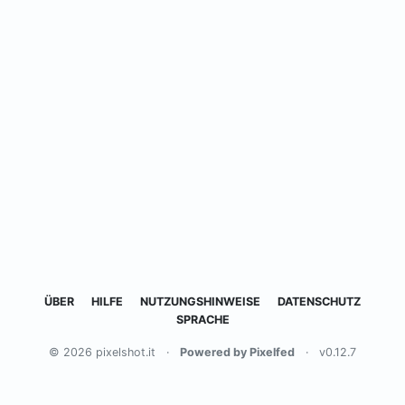
ÜBER
HILFE
NUTZUNGSHINWEISE
DATENSCHUTZ
SPRACHE
© 2026 pixelshot.it
·
Powered by Pixelfed
·
v0.12.7