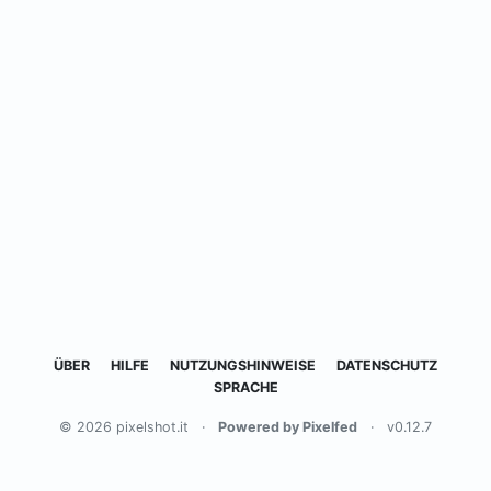
ÜBER
HILFE
NUTZUNGSHINWEISE
DATENSCHUTZ
SPRACHE
© 2026 pixelshot.it
·
Powered by Pixelfed
·
v0.12.7